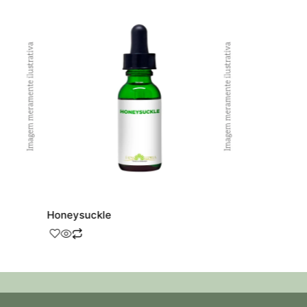
Honeysuckle
Crab Apple