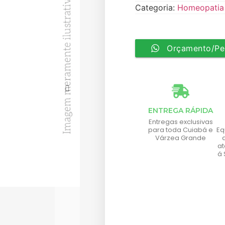
Categoria:
Homeopatia 
Orçamento/Pe
ENTREGA RÁPIDA
Entregas exclusivas
para toda Cuiabá e
Eq
Várzea Grande
a
á 