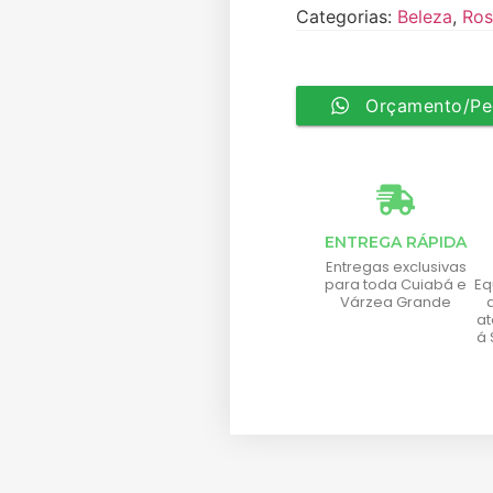
Categorias:
Beleza
,
Ros
Orçamento/Pe
ENTREGA RÁPIDA
Entregas exclusivas
para toda Cuiabá e
Eq
Várzea Grande
a
á 