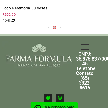
Foco e Memória 30 doses
R$
52,00
CNPJ:
36.876.837/00
46
Telefone
Contato:
(65)
3322-
8616