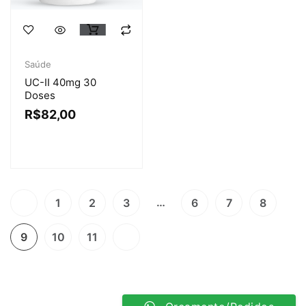
Saúde
UC-II 40mg 30
Doses
R$
82,00
…
1
2
3
6
7
8
9
10
11